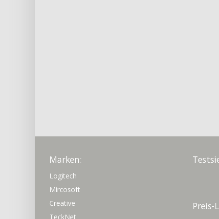
Marken:
Testsi
Logitech
Mircosoft
Creative
Preis-
TeckNet