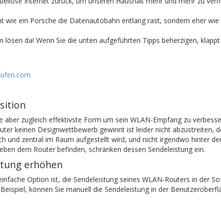
bellose Internet zurück, um unseren Haushalt mehr und mehr zu ver
t wie ein Porsche die Datenautobahn entlang rast, sondern eher wie 
lösen da! Wenn Sie die unten aufgeführten Tipps beherzigen, klappt 
aufen.com
sition
te aber zugleich effektivste Form um sein WLAN-Empfang zu verbesser
er keinen Designwettbewerb gewinnt ist leider nicht abzustreiten, d
h und zentral im Raum aufgestellt wird, und nicht irgendwo hinter d
neben dem Router befinden, schränken dessen Sendeleistung ein.
istung erhöhen
einfache Option ist, die Sendeleistung seines WLAN-Routers in der So
m Beispiel, können Sie manuell die Sendeleistung in der 