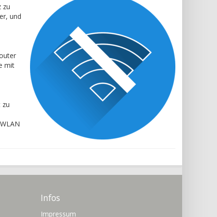
z zu
er, und
outer
e mit
 zu
as WLAN
Infos
Impressum