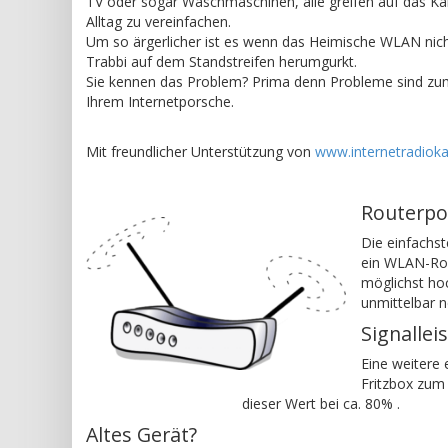
TV oder sogar Waschmaschinen, alle greifen auf das Ka
Alltag zu vereinfachen.
Um so ärgerlicher ist es wenn das Heimische WLAN nich
Trabbi auf dem Standstreifen herumgurkt.
Sie kennen das Problem? Prima denn Probleme sind zum 
Ihrem Internetporsche.
Mit freundlicher Unterstützung von
www.internetradiok
Routerpo
Die einfachs
ein WLAN-Rout
möglichst hoc
unmittelbar 
Signalle
Eine weitere 
Fritzbox zu
dieser Wert bei ca. 80% .
Altes Gerät?