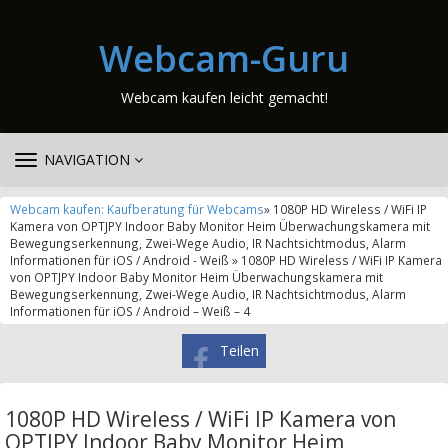
Webcam-Guru
Webcam kaufen leicht gemacht!
TOGGLE
NAVIGATION
NAVIGATION
Webcam kaufen: Kaufberatung für Webcams
» 1080P HD Wireless / WiFi IP
Kamera von OPTJPY Indoor Baby Monitor Heim Überwachungskamera mit
Bewegungserkennung, Zwei-Wege Audio, IR Nachtsichtmodus, Alarm
Informationen für iOS / Android - Weiß » 1080P HD Wireless / WiFi IP Kamera
von OPTJPY Indoor Baby Monitor Heim Überwachungskamera mit
Bewegungserkennung, Zwei-Wege Audio, IR Nachtsichtmodus, Alarm
Informationen für iOS / Android – Weiß – 4
Teilen
1080P HD Wireless / WiFi IP Kamera von
OPTJPY Indoor Baby Monitor Heim