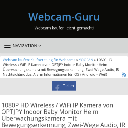
Webcam-Guru
Webcam kaufen leicht gemacht!
TOGGLE
NAVIGATION
NAVIGATION
Webcam kaufen: Kaufberatung für Webcams
»
YOOFAN
» 1080P HD
Wireless / WiFi IP Kamera von OPTJPY Indoor Baby Monitor Heim
Überwachungskamera mit Bewegungserkennung, Zwei-Wege Audio, IR
Nachtsichtmodus, Alarm Informationen für iOS / Android – Weiß
Teilen
1080P HD Wireless / WiFi IP Kamera von
OPTJPY Indoor Baby Monitor Heim
Überwachungskamera mit
Bewegungserkennung, Zwei-Wege Audio, IR