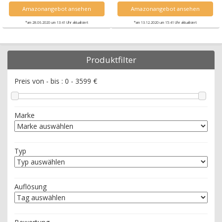
Amazonangebot ansehen
Amazonangebot ansehen
*am 28.06.2020 um 13:41 Uhr aktualisiert
*am 13.12.2020 um 15:41 Uhr aktualisiert
Produktfilter
Preis von - bis :
0
-
3599
€
Marke
Typ
Auflösung