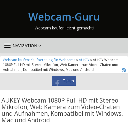
Webcam-Guru
Webcam kaufen leicht gemacht!
TOGGLE
NAVIGATION
NAVIGATION
Webcam kaufen: Kaufberatung für Webcams
»
AUKEY
» AUKEY Webcam
1080P Full HD mit Stereo Mikrofon, Web Kamera zum Video-Chaten und
Aufnahmen, Kompatibel mit Windows, Mac und Android
Teilen
AUKEY Webcam 1080P Full HD mit Stereo
Mikrofon, Web Kamera zum Video-Chaten
und Aufnahmen, Kompatibel mit Windows,
Mac und Android