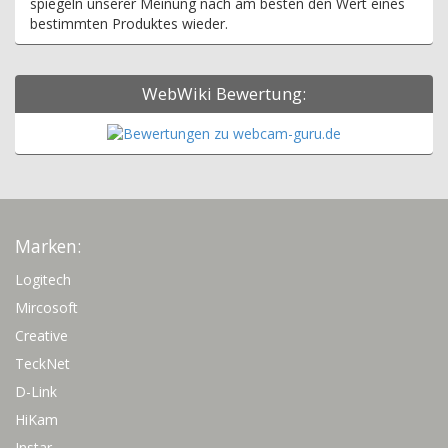
spiegeln unserer Meinung nach am besten den Wert eines
bestimmten Produktes wieder.
WebWiki Bewertung:
Marken:
Logitech
Mircosoft
Creative
TeckNet
D-Link
HiKam
Instar