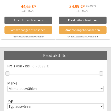
39,99 €
44,65 €*
34,99 €*
inkl. MwSt.
inkl. MwSt.
Produktbeschreibung
Produktbeschreibung
Amazonangebot ansehen
Amazonangebot ansehen
*am 11.08.2019 um 20:08 Uhr aktualisiert
*am 12.02.2020 um 0:34 Uhr aktualisiert
Produktfilter
Preis von - bis :
0
-
3599
€
Marke
Typ