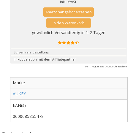
inkl. MwSt.
Amazonangebot ansehen
in den Warenkorb
gewöhnlich Versandfertig in 1-2 Tagen
Sorgenfreie Bestellung
In Kooperation mit dem Affiliatepartner
* am 11. August 2019 um 20:09 Uhr aktualisiert
Marke
AUKEY
EAN(s)
0600685855478