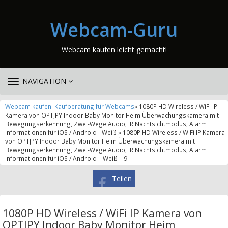
Webcam-Guru
Webcam kaufen leicht gemacht!
TOGGLE
NAVIGATION
NAVIGATION
Webcam kaufen: Kaufberatung für Webcams
» 1080P HD Wireless / WiFi IP
Kamera von OPTJPY Indoor Baby Monitor Heim Überwachungskamera mit
Bewegungserkennung, Zwei-Wege Audio, IR Nachtsichtmodus, Alarm
Informationen für iOS / Android - Weiß » 1080P HD Wireless / WiFi IP Kamera
von OPTJPY Indoor Baby Monitor Heim Überwachungskamera mit
Bewegungserkennung, Zwei-Wege Audio, IR Nachtsichtmodus, Alarm
Informationen für iOS / Android – Weiß – 9
Teilen
1080P HD Wireless / WiFi IP Kamera von
OPTJPY Indoor Baby Monitor Heim