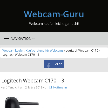
Webcam-Guru
Webcam kaufen leicht gemacht!
TOGGLE
NAVIGATION
NAVIGATION
Webcam kaufen: Kaufberatung für Webcams
» Logitech Webcam C170 »
Logitech Webcam C170 – 3
Teilen
Logitech Webcam C170 – 3
veröffentlicht am 2. März 2018 von
Uli Hoffmann