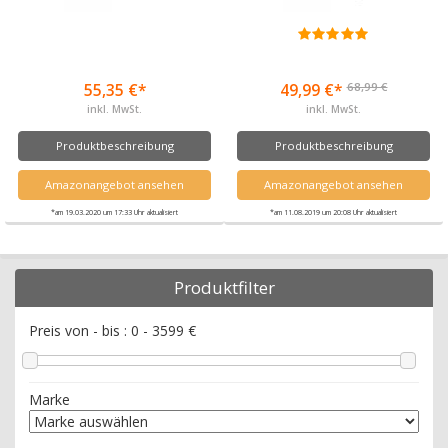
68,99 €
55,35 €*
49,99 €*
inkl. MwSt.
inkl. MwSt.
Produktbeschreibung
Produktbeschreibung
Amazonangebot ansehen
Amazonangebot ansehen
*am 19.03.2020 um 17:33 Uhr aktualisiert
*am 11.08.2019 um 20:08 Uhr aktualisiert
Produktfilter
Preis von - bis :
0
-
3599
€
Marke