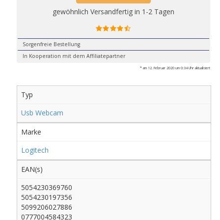
gewöhnlich Versandfertig in 1-2 Tagen
Sorgenfreie Bestellung
In Kooperation mit dem Affiliatepartner
* am 12. Februar 2020 um 0:34 Uhr aktualisiert
Typ
Usb Webcam
Marke
Logitech
EAN(s)
5054230369760
5054230197356
5099206027886
0777004584323