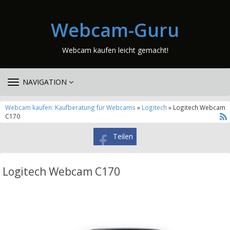
Webcam-Guru
Webcam kaufen leicht gemacht!
TOGGLE
NAVIGATION
NAVIGATION
Webcam kaufen: Kaufberatung für Webcams
»
Logitech
» Logitech Webcam
C170
Teilen
Logitech Webcam C170