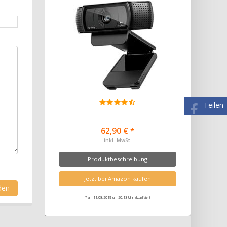
Teilen
62,90 € *
inkl. MwSt.
Produktbeschreibung
Jetzt bei Amazon kaufen
* am 11.08.2019 um 20:13 Uhr aktualisiert