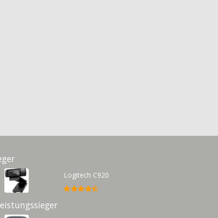
eger
Logitech C920
Leistungssieger