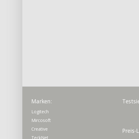
Marken:
Testsi
Logitech
Mircosoft
Creative
Preis-
TeckNet