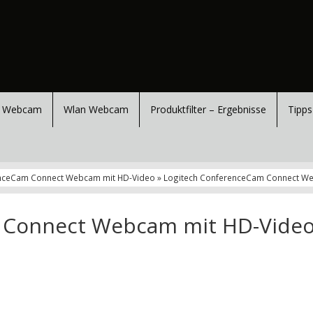
 Webcam
Wlan Webcam
Produktfilter – Ergebnisse
Tipps
enceCam Connect Webcam mit HD-Video » Logitech ConferenceCam Connect We
 Connect Webcam mit HD-Video