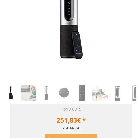
599,00 €
251,83
€ *
inkl. MwSt.