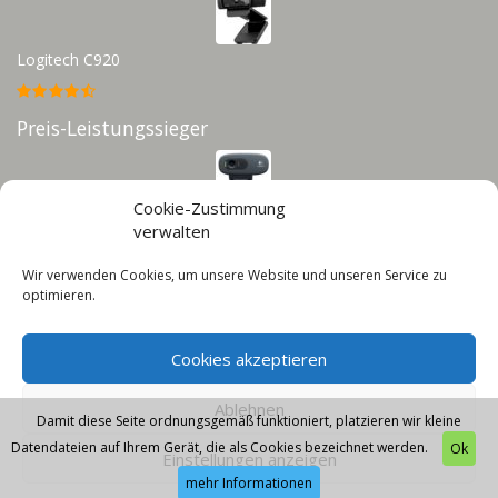
Logitech C920
Preis-Leistungssieger
Cookie-Zustimmung
Logitech C270
verwalten
Wir verwenden Cookies, um unsere Website und unseren Service zu
Infos
optimieren.
Impressum
Datenschutz
Cookies akzeptieren
Cookie-Richtlinie (EU)
Ablehnen
Damit diese Seite ordnungsgemäß funktioniert, platzieren wir kleine
Datendateien auf Ihrem Gerät, die als Cookies bezeichnet werden.
Ok
Einstellungen anzeigen
mehr Informationen
© 2026 - Webcam-Guru - Diese Seite läuft mit dem Affiliate Theme von
AffiliSeo