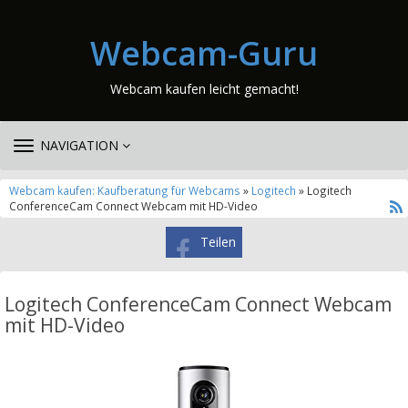
Webcam-Guru
Webcam kaufen leicht gemacht!
TOGGLE
NAVIGATION
NAVIGATION
Webcam kaufen: Kaufberatung für Webcams
»
Logitech
» Logitech
ConferenceCam Connect Webcam mit HD-Video
Teilen
Logitech ConferenceCam Connect Webcam
mit HD-Video