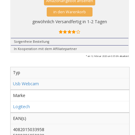
Amazonangebot ansehen
in den Warenkorb
gewöhnlich Versandfertig in 1-2 Tagen
Sorgenfreie Bestellung
In Kooperation mit dem Affiliatepartner
* am 12. Februar 2020 um 0:35 Uhr aktualisiert
Typ
Usb Webcam
Marke
Logitech
EAN(s)
4082015033958