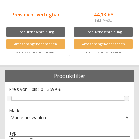
Preis nicht verfügbar
44,13 €*
inkl. MwSt.
Produktbeschreibung
Produktbeschreibung
Amazonangebot ansehen
Amazonangebot ansehen
*am 15.12.2020 um 20:51 Uhr aktualisiert
*am 12.02.2020 um 0:26 Uhr aktualisiert
Produktfilter
Preis von - bis :
0
-
3599
€
Marke
Typ