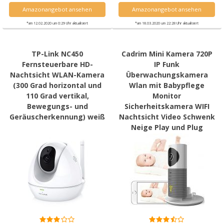
Amazonangebot ansehen
Amazonangebot ansehen
*am 12.02.2020 um 0:29 Uhr aktualisiert
*am 18.03.2020 um 22:28 Uhr aktualisiert
TP-Link NC450
Cadrim Mini Kamera 720P
Fernsteuerbare HD-
IP Funk
Nachtsicht WLAN-Kamera
Überwachungskamera
(300 Grad horizontal und
Wlan mit Babypflege
110 Grad vertikal,
Monitor
Bewegungs- und
Sicherheitskamera WIFI
Geräuscherkennung) weiß
Nachtsicht Video Schwenk
Neige Play und Plug