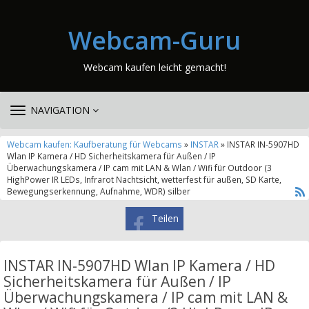
Webcam-Guru
Webcam kaufen leicht gemacht!
TOGGLE
NAVIGATION
NAVIGATION
Webcam kaufen: Kaufberatung für Webcams
»
INSTAR
» INSTAR IN-5907HD
Wlan IP Kamera / HD Sicherheitskamera für Außen / IP
Überwachungskamera / IP cam mit LAN & Wlan / Wifi für Outdoor (3
HighPower IR LEDs, Infrarot Nachtsicht, wetterfest für außen, SD Karte,
Bewegungserkennung, Aufnahme, WDR) silber
Teilen
INSTAR IN-5907HD Wlan IP Kamera / HD
Sicherheitskamera für Außen / IP
Überwachungskamera / IP cam mit LAN &