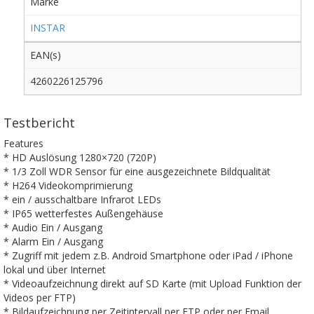
Marke
INSTAR
EAN(s)
4260226125796
Testbericht
Features
* HD Auslösung 1280×720 (720P)
* 1/3 Zoll WDR Sensor für eine ausgezeichnete Bildqualität
* H264 Videokomprimierung
* ein / ausschaltbare Infrarot LEDs
* IP65 wetterfestes Außengehäuse
* Audio Ein / Ausgang
* Alarm Ein / Ausgang
* Zugriff mit jedem z.B. Android Smartphone oder iPad / iPhone
lokal und über Internet
* Videoaufzeichnung direkt auf SD Karte (mit Upload Funktion der
Videos per FTP)
* Bildaufzeichnung per Zeitintervall per FTP oder per Email