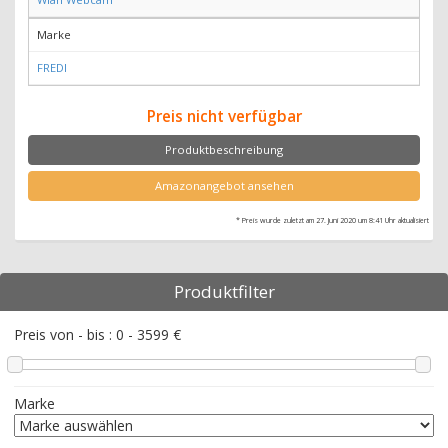
Marke
FREDI
Preis nicht verfügbar
Produktbeschreibung
Amazonangebot ansehen
* Preis wurde zuletzt am 27. Juni 2020 um 8:41 Uhr aktualisiert
Produktfilter
Preis von - bis :
0
-
3599
€
Marke