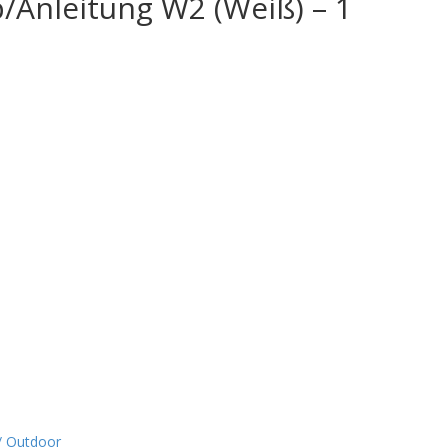
/Anleitung W2 (Weiß) – 1
/ Outdoor