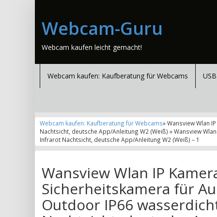
Webcam-Guru
Webcam kaufen leicht gemacht!
Webcam kaufen: Kaufberatung für Webcams
USB
Webcam kaufen: Kaufberatung für Webcams
» Wansview Wlan IP
Nachtsicht, deutsche App/Anleitung W2 (Weiß) » Wansview Wlan
Infrarot Nachtsicht, deutsche App/Anleitung W2 (Weiß) – 1
Wansview Wlan IP Kamera
Sicherheitskamera für A
Outdoor IP66 wasserdich