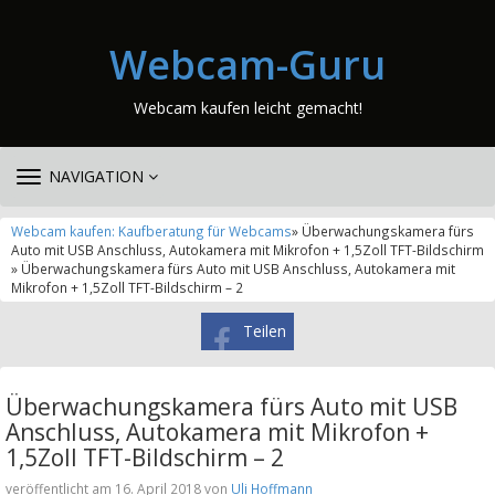
Webcam-Guru
Webcam kaufen leicht gemacht!
TOGGLE
NAVIGATION
NAVIGATION
Webcam kaufen: Kaufberatung für Webcams
» Überwachungskamera fürs
Auto mit USB Anschluss, Autokamera mit Mikrofon + 1,5Zoll TFT-Bildschirm
» Überwachungskamera fürs Auto mit USB Anschluss, Autokamera mit
Mikrofon + 1,5Zoll TFT-Bildschirm – 2
Teilen
Überwachungskamera fürs Auto mit USB
Anschluss, Autokamera mit Mikrofon +
1,5Zoll TFT-Bildschirm – 2
veröffentlicht am 16. April 2018 von
Uli Hoffmann