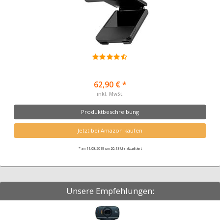
62,90 € *
inkl. MwSt.
Produktbeschreibung
Jetzt bei Amazon kaufen
* am 11.08.2019 um 20:13 Uhr aktualisiert
Unsere Empfehlungen: