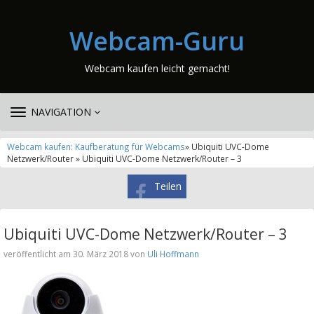
Webcam-Guru
Webcam kaufen leicht gemacht!
TOGGLE
NAVIGATION
NAVIGATION
Webcam kaufen: Kaufberatung für Webcams
» Ubiquiti UVC-Dome
Netzwerk/Router » Ubiquiti UVC-Dome Netzwerk/Router – 3
Teilen
Ubiquiti UVC-Dome Netzwerk/Router – 3
veröffentlicht am 30. März 2018 von
Uli Hoffmann