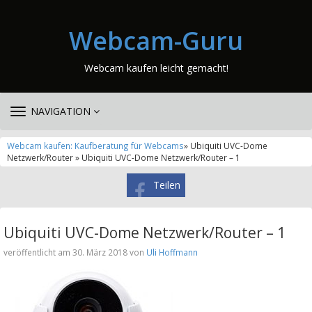
Webcam-Guru
Webcam kaufen leicht gemacht!
TOGGLE
NAVIGATION
NAVIGATION
Webcam kaufen: Kaufberatung für Webcams
» Ubiquiti UVC-Dome
Netzwerk/Router » Ubiquiti UVC-Dome Netzwerk/Router – 1
Teilen
Ubiquiti UVC-Dome Netzwerk/Router – 1
veröffentlicht am 30. März 2018 von
Uli Hoffmann