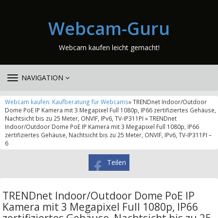
Webcam-Guru
Webcam kaufen leicht gemacht!
TOGGLE
NAVIGATION
NAVIGATION
Webcam kaufen: Kaufberatung für Webcams
» TRENDnet Indoor/Outdoor
Dome PoE IP Kamera mit 3 Megapixel Full 1080p, IP66 zertifiziertes Gehäuse,
Nachtsicht bis zu 25 Meter, ONVIF, IPv6, TV-IP311PI » TRENDnet
Indoor/Outdoor Dome PoE IP Kamera mit 3 Megapixel Full 1080p, IP66
zertifiziertes Gehäuse, Nachtsicht bis zu 25 Meter, ONVIF, IPv6, TV-IP311PI –
6
Teilen
TRENDnet Indoor/Outdoor Dome PoE IP
Kamera mit 3 Megapixel Full 1080p, IP66
zertifiziertes Gehäuse, Nachtsicht bis zu 25