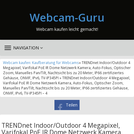
Webcam-Guru
Webcam kaufen leicht gemacht!
TOGGLE
NAVIGATION
NAVIGATION
Webcam kaufen: Kaufberatung für Webcams
» TRENDnet Indoor/Outdoor 4
Megapixel, Varifokal PoE IR Dome Netzwerk Kamera, Auto-Fokus, Optischer
Zoom, Manuelles Pan/Tilt, Nachtsicht bis zu 20 Meter, IP66 zertifiziertes
Gehäuse, ONVIF, IPv6, TV-IP345PI » TRENDnet Indoor/Outdoor 4 Megapixel,
Varifokal PoE IR Dome Netzwerk Kamera, Auto-Fokus, Optischer Zoom,
Manuelles Pan/Tilt, Nachtsicht bis zu 20 Meter, IP66 zertifiziertes Gehäuse,
ONVIF, IPv6, TV-IP345PI – 4
Teilen
TRENDnet Indoor/Outdoor 4 Megapixel,
Varifokal PoE IR Dome Netzwerk Kamera,