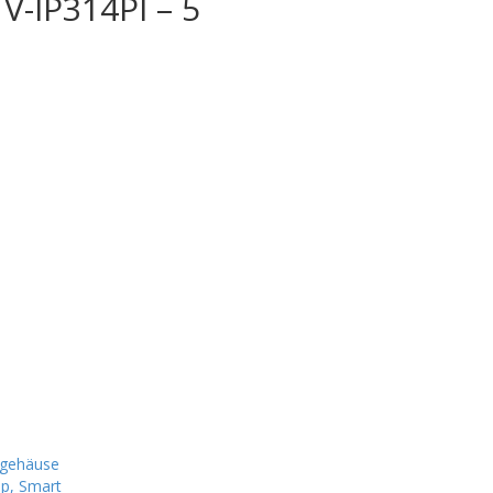
TV-IP314PI – 5
tgehäuse
p, Smart