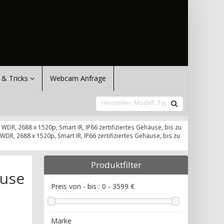
 & Tricks
Webcam Anfrage
R, 2688 x 1520p, Smart IR, IP66 zertifiziertes Gehäuse, bis zu
R, 2688 x 1520p, Smart IR, IP66 zertifiziertes Gehäuse, bis zu
Produktfilter
äuse
Preis von - bis :
0
-
3599
€
Marke