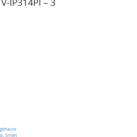
TV-IP314PI – 3
tgehäuse
p, Smart