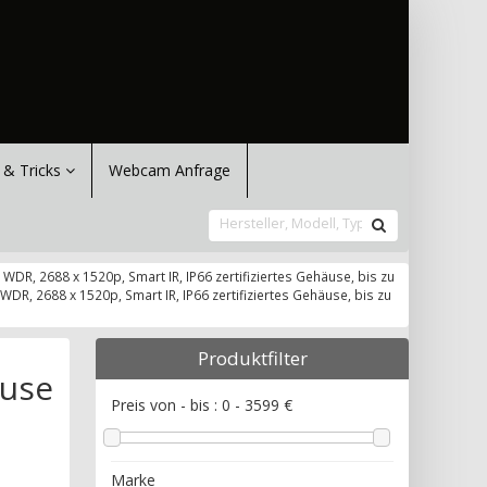
 & Tricks
Webcam Anfrage
R, 2688 x 1520p, Smart IR, IP66 zertifiziertes Gehäuse, bis zu
R, 2688 x 1520p, Smart IR, IP66 zertifiziertes Gehäuse, bis zu
Produktfilter
äuse
Preis von - bis :
0
-
3599
€
Marke