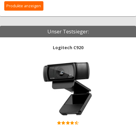
Unser Testsieger:
Logitech C920