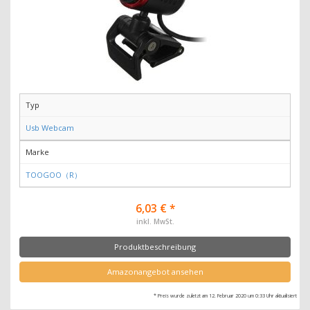
Typ
Usb Webcam
Marke
TOOGOO（R）
6,03 € *
inkl. MwSt.
Produktbeschreibung
Amazonangebot ansehen
* Preis wurde zuletzt am 12. Februar 2020 um 0:33 Uhr aktualisiert