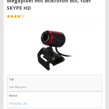
Megapixel mit Mikrofon MIC fuer
SKYPE HD
Typ
Usb Webcam
Marke
TOOGOO（R）