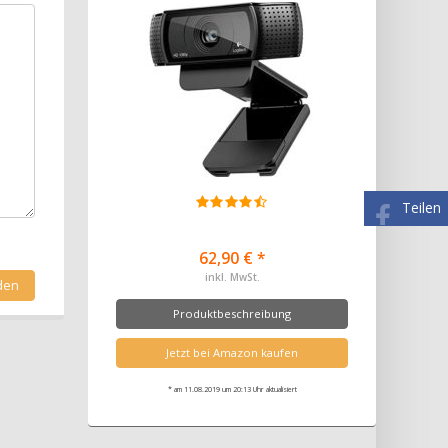
Teilen
62,90 € *
inkl. MwSt.
Produktbeschreibung
Jetzt bei Amazon kaufen
* am 11.08.2019 um 20:13 Uhr aktualisiert