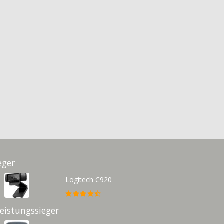
eger
Logitech C920
Leistungssieger