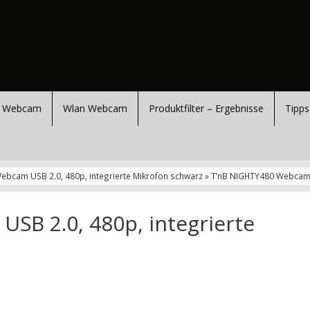
 Webcam
Wlan Webcam
Produktfilter – Ergebnisse
Tipps
ebcam USB 2.0, 480p, integrierte Mikrofon schwarz » T’nB NIGHTY480 Webcam U
SB 2.0, 480p, integrierte