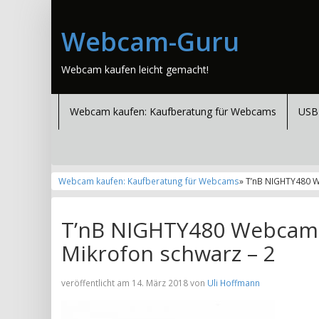
Webcam-Guru
Webcam kaufen leicht gemacht!
Webcam kaufen: Kaufberatung für Webcams
USB
Webcam kaufen: Kaufberatung für Webcams
» T’nB NIGHTY480 W
T’nB NIGHTY480 Webcam U
Mikrofon schwarz – 2
veröffentlicht am 14. März 2018 von
Uli Hoffmann