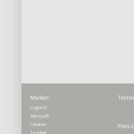
Marken:
Testsi
Logitech
Mircosoft
Creative
Preis-
TeckNet