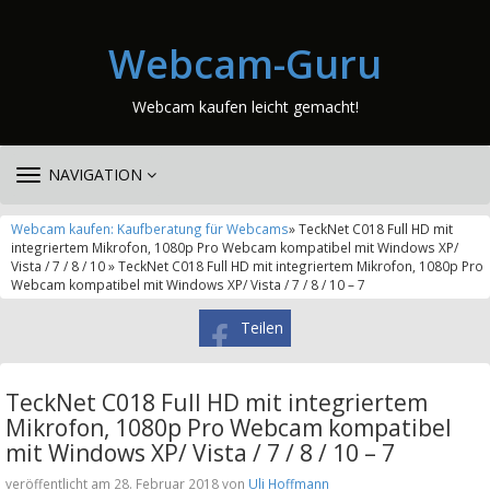
Webcam-Guru
Webcam kaufen leicht gemacht!
TOGGLE
NAVIGATION
NAVIGATION
Webcam kaufen: Kaufberatung für Webcams
» TeckNet C018 Full HD mit
integriertem Mikrofon, 1080p Pro Webcam kompatibel mit Windows XP/
Vista / 7 / 8 / 10 » TeckNet C018 Full HD mit integriertem Mikrofon, 1080p Pro
Webcam kompatibel mit Windows XP/ Vista / 7 / 8 / 10 – 7
Teilen
TeckNet C018 Full HD mit integriertem
Mikrofon, 1080p Pro Webcam kompatibel
mit Windows XP/ Vista / 7 / 8 / 10 – 7
veröffentlicht am 28. Februar 2018 von
Uli Hoffmann