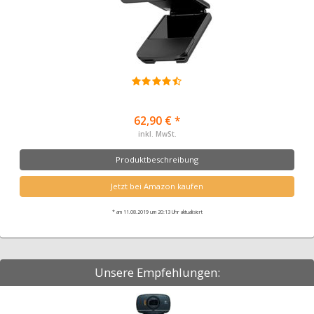
62,90 € *
inkl. MwSt.
Produktbeschreibung
Jetzt bei Amazon kaufen
* am 11.08.2019 um 20:13 Uhr aktualisiert
Unsere Empfehlungen: