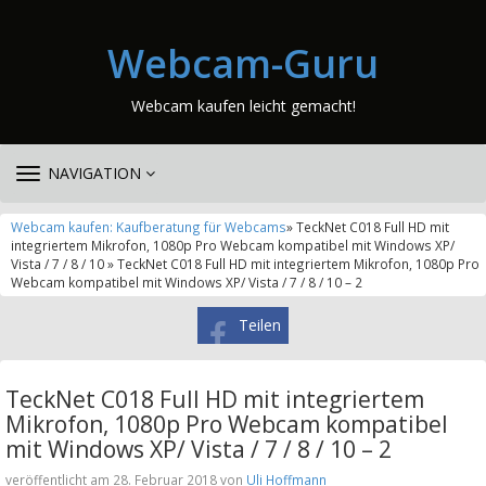
Webcam-Guru
Webcam kaufen leicht gemacht!
TOGGLE
NAVIGATION
NAVIGATION
Webcam kaufen: Kaufberatung für Webcams
» TeckNet C018 Full HD mit
integriertem Mikrofon, 1080p Pro Webcam kompatibel mit Windows XP/
Vista / 7 / 8 / 10 » TeckNet C018 Full HD mit integriertem Mikrofon, 1080p Pro
Webcam kompatibel mit Windows XP/ Vista / 7 / 8 / 10 – 2
Teilen
TeckNet C018 Full HD mit integriertem
Mikrofon, 1080p Pro Webcam kompatibel
mit Windows XP/ Vista / 7 / 8 / 10 – 2
veröffentlicht am 28. Februar 2018 von
Uli Hoffmann