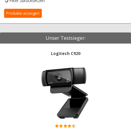
Filter zurücksetzen
Unser Testsieger:
Logitech C920