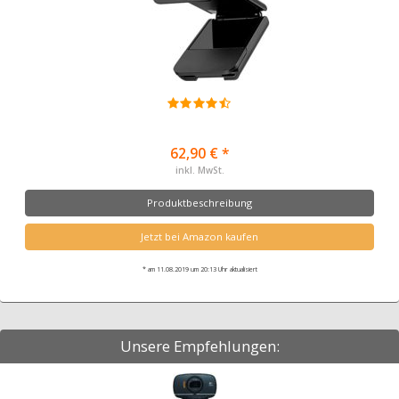
62,90 € *
inkl. MwSt.
Produktbeschreibung
Jetzt bei Amazon kaufen
* am 11.08.2019 um 20:13 Uhr aktualisiert
Unsere Empfehlungen: