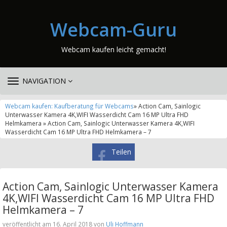
Webcam-Guru
Webcam kaufen leicht gemacht!
TOGGLE
NAVIGATION
NAVIGATION
Webcam kaufen: Kaufberatung für Webcams
» Action Cam, Sainlogic
Unterwasser Kamera 4K,WIFI Wasserdicht Cam 16 MP Ultra FHD
Helmkamera » Action Cam, Sainlogic Unterwasser Kamera 4K,WIFI
Wasserdicht Cam 16 MP Ultra FHD Helmkamera – 7
Teilen
Action Cam, Sainlogic Unterwasser Kamera
4K,WIFI Wasserdicht Cam 16 MP Ultra FHD
Helmkamera – 7
veröffentlicht am 16. April 2018 von
Uli Hoffmann