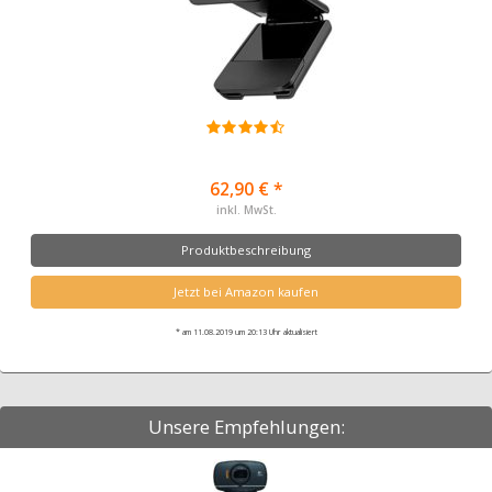
62,90 € *
inkl. MwSt.
Produktbeschreibung
Jetzt bei Amazon kaufen
* am 11.08.2019 um 20:13 Uhr aktualisiert
Unsere Empfehlungen: