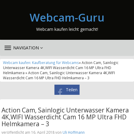
Webcam-Guru
Webcam kaufen leicht gemacht!
TOGGLE
NAVIGATION
NAVIGATION
Webcam kaufen: Kaufberatung für Webcams
» Action Cam, Sainlogic
Unterwasser Kamera 4K,WIFI Wasserdicht Cam 16 MP Ultra FHD
Helmkamera » Action Cam, Sainlogic Unterwasser Kamera 4K,WIFI
Wasserdicht Cam 16 MP Ultra FHD Helmkamera – 3
Teilen
Action Cam, Sainlogic Unterwasser Kamera
4K,WIFI Wasserdicht Cam 16 MP Ultra FHD
Helmkamera – 3
veröffentlicht am 16. April 2018 von
Uli Hoffmann