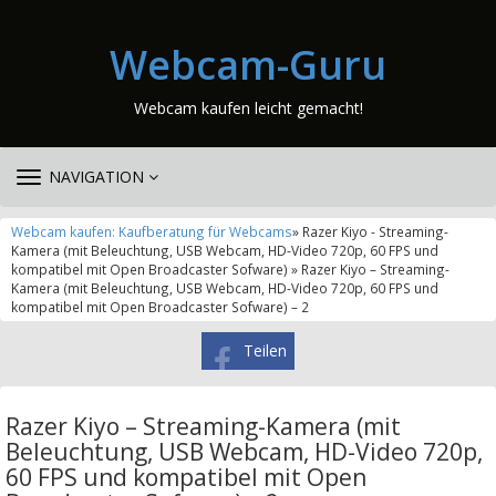
Webcam-Guru
Webcam kaufen leicht gemacht!
TOGGLE
NAVIGATION
NAVIGATION
Webcam kaufen: Kaufberatung für Webcams
» Razer Kiyo - Streaming-
Kamera (mit Beleuchtung, USB Webcam, HD-Video 720p, 60 FPS und
kompatibel mit Open Broadcaster Sofware) » Razer Kiyo – Streaming-
Kamera (mit Beleuchtung, USB Webcam, HD-Video 720p, 60 FPS und
kompatibel mit Open Broadcaster Sofware) – 2
Teilen
Razer Kiyo – Streaming-Kamera (mit
Beleuchtung, USB Webcam, HD-Video 720p,
60 FPS und kompatibel mit Open