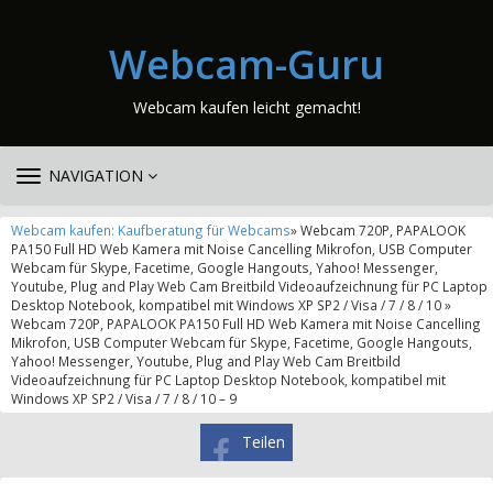
Webcam-Guru
Webcam kaufen leicht gemacht!
TOGGLE
NAVIGATION
NAVIGATION
Webcam kaufen: Kaufberatung für Webcams
» Webcam 720P, PAPALOOK
PA150 Full HD Web Kamera mit Noise Cancelling Mikrofon, USB Computer
Webcam für Skype, Facetime, Google Hangouts, Yahoo! Messenger,
Youtube, Plug and Play Web Cam Breitbild Videoaufzeichnung für PC Laptop
Desktop Notebook, kompatibel mit Windows XP SP2 / Visa / 7 / 8 / 10 »
Webcam 720P, PAPALOOK PA150 Full HD Web Kamera mit Noise Cancelling
Mikrofon, USB Computer Webcam für Skype, Facetime, Google Hangouts,
Yahoo! Messenger, Youtube, Plug and Play Web Cam Breitbild
Videoaufzeichnung für PC Laptop Desktop Notebook, kompatibel mit
Windows XP SP2 / Visa / 7 / 8 / 10 – 9
Teilen