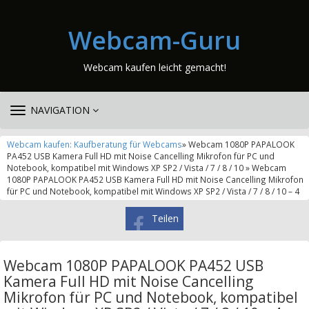
Webcam-Guru
Webcam kaufen leicht gemacht!
TOGGLE
NAVIGATION
NAVIGATION
Webcam kaufen: Kaufberatung für Webcams
» Webcam 1080P PAPALOOK
PA452 USB Kamera Full HD mit Noise Cancelling Mikrofon für PC und
Notebook, kompatibel mit Windows XP SP2 / Vista / 7 / 8 / 10 » Webcam
1080P PAPALOOK PA452 USB Kamera Full HD mit Noise Cancelling Mikrofon
für PC und Notebook, kompatibel mit Windows XP SP2 / Vista / 7 / 8 / 10 – 4
Teilen
Webcam 1080P PAPALOOK PA452 USB
Kamera Full HD mit Noise Cancelling
Mikrofon für PC und Notebook, kompatibel