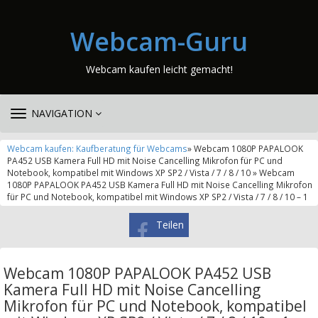
Webcam-Guru
Webcam kaufen leicht gemacht!
TOGGLE
NAVIGATION
NAVIGATION
Webcam kaufen: Kaufberatung für Webcams
» Webcam 1080P PAPALOOK
PA452 USB Kamera Full HD mit Noise Cancelling Mikrofon für PC und
Notebook, kompatibel mit Windows XP SP2 / Vista / 7 / 8 / 10 » Webcam
1080P PAPALOOK PA452 USB Kamera Full HD mit Noise Cancelling Mikrofon
für PC und Notebook, kompatibel mit Windows XP SP2 / Vista / 7 / 8 / 10 – 1
Teilen
Webcam 1080P PAPALOOK PA452 USB
Kamera Full HD mit Noise Cancelling
Mikrofon für PC und Notebook, kompatibel