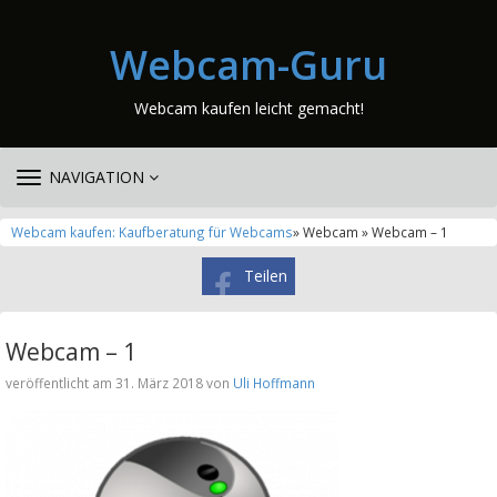
Webcam-Guru
Webcam kaufen leicht gemacht!
TOGGLE
NAVIGATION
NAVIGATION
Webcam kaufen: Kaufberatung für Webcams
» Webcam » Webcam – 1
Teilen
Webcam – 1
veröffentlicht am 31. März 2018 von
Uli Hoffmann