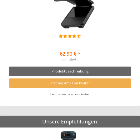
62,90 € *
inkl. MwSt.
Produktbeschreibung
Jetzt bei Amazon kaufen
* am 11.08.2019 um 20:13 Uhr aktualisiert
Unsere Empfehlungen: