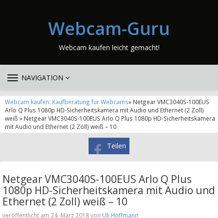
Webcam-Guru
Webcam kaufen leicht gemacht!
TOGGLE
NAVIGATION
NAVIGATION
Webcam kaufen: Kaufberatung für Webcams
» Netgear VMC3040S-100EUS
Arlo Q Plus 1080p HD-Sicherheitskamera mit Audio und Ethernet (2 Zoll)
weiß » Netgear VMC3040S-100EUS Arlo Q Plus 1080p HD-Sicherheitskamera
mit Audio und Ethernet (2 Zoll) weiß – 10
Teilen
Netgear VMC3040S-100EUS Arlo Q Plus
1080p HD-Sicherheitskamera mit Audio und
Ethernet (2 Zoll) weiß – 10
veröffentlicht am 24. März 2018 von
Uli Hoffmann