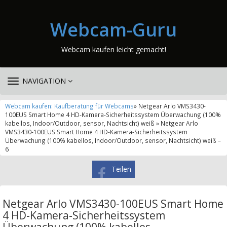
Webcam-Guru
Webcam kaufen leicht gemacht!
TOGGLE
NAVIGATION
NAVIGATION
Webcam kaufen: Kaufberatung für Webcams
» Netgear Arlo VMS3430-
100EUS Smart Home 4 HD-Kamera-Sicherheitssystem Überwachung (100%
kabellos, Indoor/Outdoor, sensor, Nachtsicht) weiß » Netgear Arlo
VMS3430-100EUS Smart Home 4 HD-Kamera-Sicherheitssystem
Überwachung (100% kabellos, Indoor/Outdoor, sensor, Nachtsicht) weiß –
6
Teilen
Netgear Arlo VMS3430-100EUS Smart Home
4 HD-Kamera-Sicherheitssystem
Überwachung (100% kabellos,