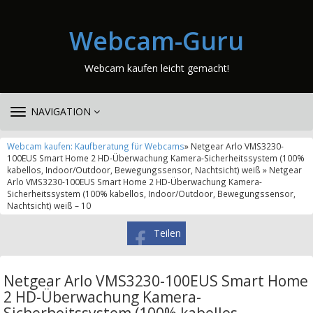
Webcam-Guru
Webcam kaufen leicht gemacht!
TOGGLE
NAVIGATION
NAVIGATION
Webcam kaufen: Kaufberatung für Webcams
» Netgear Arlo VMS3230-
100EUS Smart Home 2 HD-Überwachung Kamera-Sicherheitssystem (100%
kabellos, Indoor/Outdoor, Bewegungssensor, Nachtsicht) weiß » Netgear
Arlo VMS3230-100EUS Smart Home 2 HD-Überwachung Kamera-
Sicherheitssystem (100% kabellos, Indoor/Outdoor, Bewegungssensor,
Nachtsicht) weiß – 10
Teilen
Netgear Arlo VMS3230-100EUS Smart Home
2 HD-Überwachung Kamera-
Sicherheitssystem (100% kabellos,