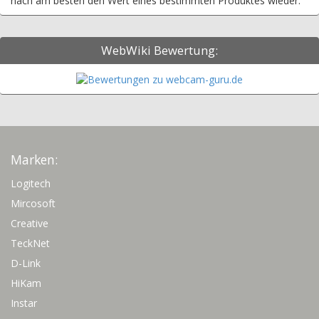
nach am besten den Wert eines bestimmten Produktes wieder.
WebWiki Bewertung:
Marken:
Logitech
Mircosoft
Creative
TeckNet
D-Link
HiKam
Instar