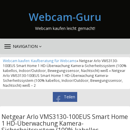
Webcam-Guru
Webcam kaufen leicht gemacht!
TOGGLE
NAVIGATION
NAVIGATION
Webcam kaufen: Kaufberatung für Webcams
» Netgear Arlo VMS3130-
100EUS Smart Home 1 HD-Überwachung Kamera-Sicherheitssystem (100%
kabellos, Indoor/Outdoor, Bewegungssensor, Nachtsicht) weiß » Netgear
Arlo VMS3130-100EUS Smart Home 1 HD-Überwachung Kamera-
Sicherheitssystem (100% kabellos, Indoor/Outdoor, Bewegungssensor,
Nachtsicht) weiß – 2
Teilen
Netgear Arlo VMS3130-100EUS Smart Home
1 HD-Überwachung Kamera-
Sicherheitssystem (100% kabellos,