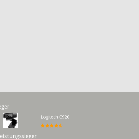
eger
Logitech C920
Leistungssieger