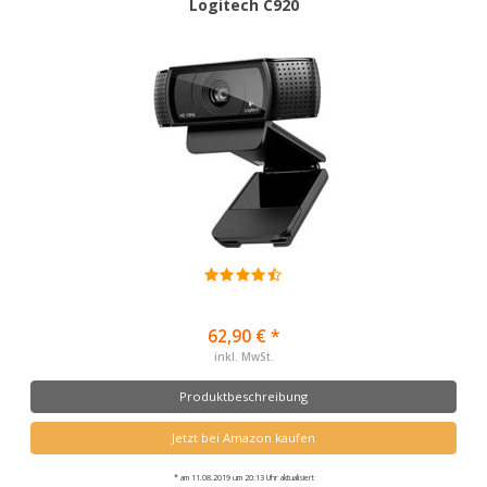
Logitech C920
62,90 € *
inkl. MwSt.
Produktbeschreibung
Jetzt bei Amazon kaufen
* am 11.08.2019 um 20:13 Uhr aktualisiert