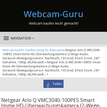
Webcam-Guru
Webcam kaufen leicht gemacht!
TOGGLE
NAVIGATION
NAVIGATION
Webcam kaufen: Kaufberatung für Webcams
» Netgear Arlo Q VMC3040-
100PES Smart Home HD-Überwachungskamera (2-Wege-Audio,
Geräusch-/Bewegungssensor, Nachtsicht, 130 Grad, 8-fach Zoom, 24/7
Aufnahme, 1080p ,WLAN) weiß » Netgear Arlo Q VMC3040-100PES Smart
Home HD-Überwachungskamera (2-Wege-Audio,
Geräusch-/Bewegungssensor, Nachtsicht, 130 Grad, 8-fach Zoom, 24/7
Aufnahme, 1080p ,WLAN) weiß – 1
Teilen
Netgear Arlo Q VMC3040-100PES Smart
Home HD-Überwachungskamera (2-Wege-