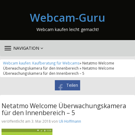
Webcam-Guru
Webcam kaufen leicht gemacht!
TOGGLE
NAVIGATION
NAVIGATION
Webcam kaufen: Kaufberatung für Webcams
» Netatmo Welcome
Überwachungskamera für den Innenbereich » Netatmo Welcome
Überwachungskamera für den Innenbereich – 5
Teilen
Netatmo Welcome Überwachungskamera
für den Innenbereich – 5
veröffentlicht am 3. Mai 2018 von
Uli Hoffmann