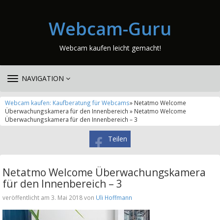
Webcam-Guru
Webcam kaufen leicht gemacht!
TOGGLE
NAVIGATION
NAVIGATION
Webcam kaufen: Kaufberatung für Webcams
» Netatmo Welcome
Überwachungskamera für den Innenbereich » Netatmo Welcome
Überwachungskamera für den Innenbereich – 3
Teilen
Netatmo Welcome Überwachungskamera
für den Innenbereich – 3
veröffentlicht am 3. Mai 2018 von
Uli Hoffmann