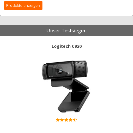
Unser Testsieger:
Logitech C920