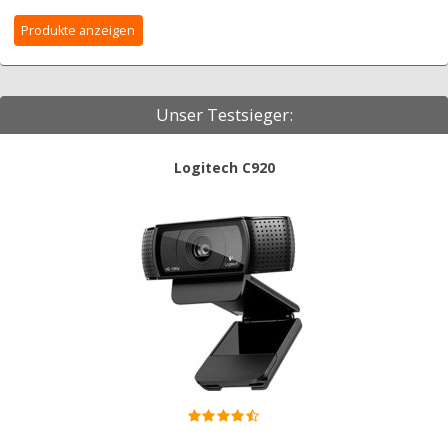
Unser Testsieger:
Logitech C920