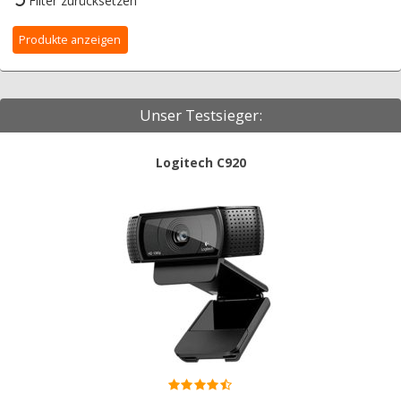
Filter zurücksetzen
Unser Testsieger:
Logitech C920