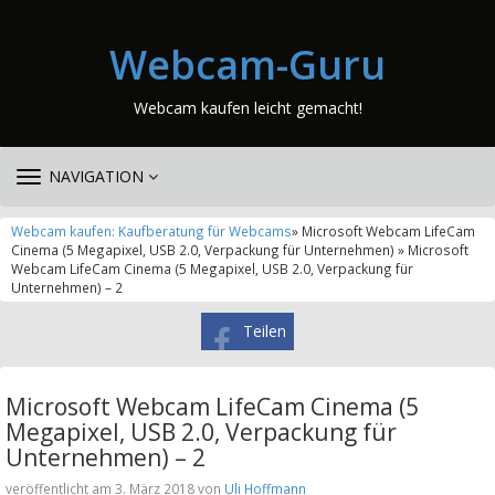
Webcam-Guru
Webcam kaufen leicht gemacht!
TOGGLE
NAVIGATION
NAVIGATION
Webcam kaufen: Kaufberatung für Webcams
» Microsoft Webcam LifeCam
Cinema (5 Megapixel, USB 2.0, Verpackung für Unternehmen) » Microsoft
Webcam LifeCam Cinema (5 Megapixel, USB 2.0, Verpackung für
Unternehmen) – 2
Teilen
Microsoft Webcam LifeCam Cinema (5
Megapixel, USB 2.0, Verpackung für
Unternehmen) – 2
veröffentlicht am 3. März 2018 von
Uli Hoffmann