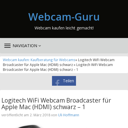
Webcam-Guru
Webcam kaufen leicht gemacht!
TOGGLE
NAVIGATION
NAVIGATION
Webcam kaufen: Kaufberatung für Webcams
» Logitech WiFi Webcam
Broadcaster für Apple Mac (HDMI) schwarz » Logitech WiFi Webcam
Broadcaster für Apple Mac (HDMI) schwarz – 1
Teilen
Logitech WiFi Webcam Broadcaster für
Apple Mac (HDMI) schwarz – 1
veröffentlicht am 2. März 2018 von
Uli Hoffmann