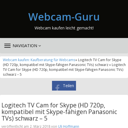
Webcam-Guru
Webcam kaufen leicht gemacht!
TOGGLE
NAVIGATION
NAVIGATION
Webcam kaufen: Kaufberatung für Webcams
» Logitech TV Cam for Skype
(HD 720p, kompatibel mit Skype-fähigen Panasonic TVs) schwarz » Logitech
TV Cam for Skype (HD 720p, kompatibel mit Skype-fähigen Panasonic TVs)
schwarz – 5
Teilen
Logitech TV Cam for Skype (HD 720p,
kompatibel mit Skype-fähigen Panasonic
TVs) schwarz – 5
veröffentlicht am 2. März 2018 von
Uli Hoffmann