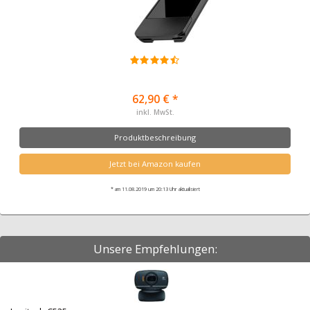
62,90 € *
inkl. MwSt.
Produktbeschreibung
Jetzt bei Amazon kaufen
* am 11.08.2019 um 20:13 Uhr aktualisiert
Unsere Empfehlungen: