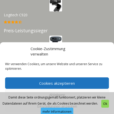
Logitech C920
Preis-Leistungssieger
Cookie-Zustimmung
Logitech C270
verwalten
Wir verwenden Cookies, um unsere Website und unseren Service zu
Infos
optimieren.
Impressum
Cookies akzeptieren
Datenschutz
Cookie-Richtlinie (EU)
Ablehnen
Damit diese Seite ordnungsgemäß funktioniert, platzieren wir kleine
Datendateien auf Ihrem Gerät, die als Cookies bezeichnet werden.
Ok
Einstellungen anzeigen
mehr Informationen
© 2026 - Webcam-Guru - Diese Seite läuft mit dem Affiliate Theme von
AffiliSeo