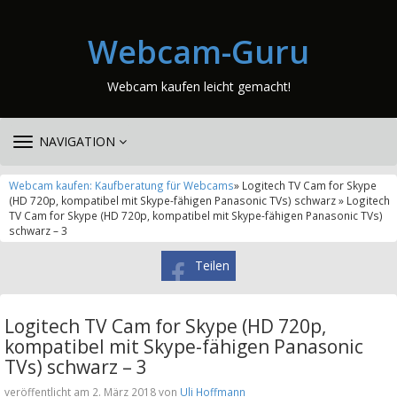
Webcam-Guru
Webcam kaufen leicht gemacht!
TOGGLE
NAVIGATION
NAVIGATION
Webcam kaufen: Kaufberatung für Webcams
» Logitech TV Cam for Skype
(HD 720p, kompatibel mit Skype-fähigen Panasonic TVs) schwarz » Logitech
TV Cam for Skype (HD 720p, kompatibel mit Skype-fähigen Panasonic TVs)
schwarz – 3
Teilen
Logitech TV Cam for Skype (HD 720p,
kompatibel mit Skype-fähigen Panasonic
TVs) schwarz – 3
veröffentlicht am 2. März 2018 von
Uli Hoffmann