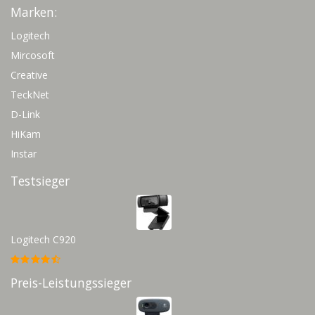
Marken:
Logitech
Mircosoft
Creative
TeckNet
D-Link
HiKam
Instar
Testsieger
Logitech C920
Preis-Leistungssieger