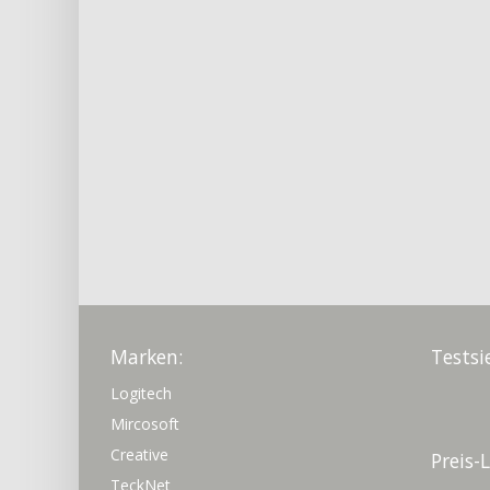
Marken:
Testsi
Logitech
Mircosoft
Creative
Preis-
TeckNet