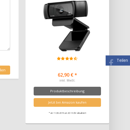
Teilen
62,90 € *
inkl. MwSt.
Produktbeschreibung
Jetzt bei Amazon kaufen
* am 11.08.2019 um 20:13 Uhr aktualisiert