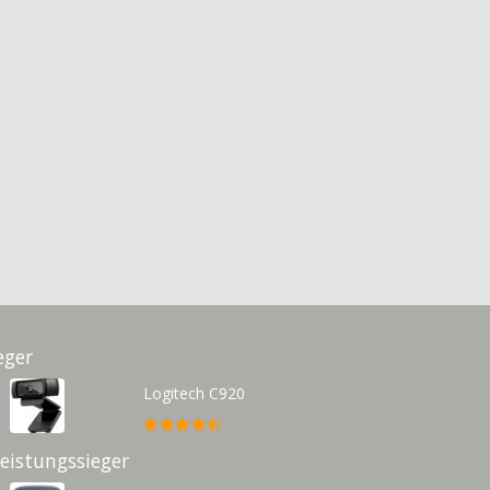
eger
Logitech C920
Leistungssieger