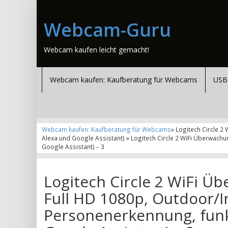
Webcam-Guru
Webcam kaufen leicht gemacht!
Webcam kaufen: Kaufberatung für Webcams
USB
Webcam kaufen: Kaufberatung für Webcams
» Logitech Circle 
Alexa und Google Assistant) » Logitech Circle 2 WiFi Überwachu
Google Assistant) – 3
Logitech Circle 2 WiFi Ü
Full HD 1080p, Outdoor/I
Personenerkennung, funk