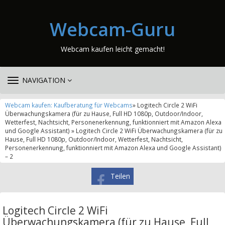
Webcam-Guru
Webcam kaufen leicht gemacht!
TOGGLE
NAVIGATION
NAVIGATION
Webcam kaufen: Kaufberatung für Webcams
» Logitech Circle 2 WiFi
Überwachungskamera (für zu Hause, Full HD 1080p, Outdoor/Indoor,
Wetterfest, Nachtsicht, Personenerkennung, funktionniert mit Amazon Alexa
und Google Assistant) » Logitech Circle 2 WiFi Überwachungskamera (für zu
Hause, Full HD 1080p, Outdoor/Indoor, Wetterfest, Nachtsicht,
Personenerkennung, funktionniert mit Amazon Alexa und Google Assistant)
– 2
Teilen
Logitech Circle 2 WiFi
Überwachungskamera (für zu Hause, Full