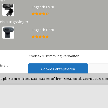
Logitech C920
Leistungssieger
Logitech C270
Cookie-Zustimmung verwalten
© 2026 - Webcam-Guru - Diese Seite läuft mit dem Affiliate Theme von
AffiliSeo
ieren.
Cookies akzeptieren
, platzieren wir kleine Datendateien auf Ihrem Gerät, die als Cookies bezeich