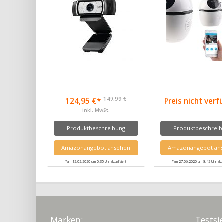
149,99 €
124,95 €*
Preis nicht ver
inkl. MwSt.
Produktbeschreibung
Produktbeschrei
Amazonangebot ansehen
Amazonangebot an
*am 12.02.2020 um 0:35 Uhr aktualisiert
*am 27.06.2020 um 8:42 Uhr aktua
Marken:
Testsi