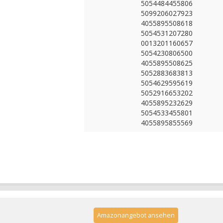
5054484455806
5099206027923
4055895508618
5054531207280
0013201160657
5054230806500
4055895508625
5052883683813
5054629595619
5052916653202
4055895232629
5054533455801
4055895855569
Amazonangebot ansehen