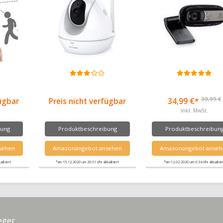
39,99 €
fügbar
Preis nicht verfügbar
34,99 €*
inkl. MwSt.
bung
Produktbeschreibung
Produktbeschreibun
sehen
Amazonangebot ansehen
Amazonangebot anseh
lisiert
*am 15.12.2020 um 20:51 Uhr aktualisiert
*am 12.02.2020 um 0:34 Uhr aktualisie
eger