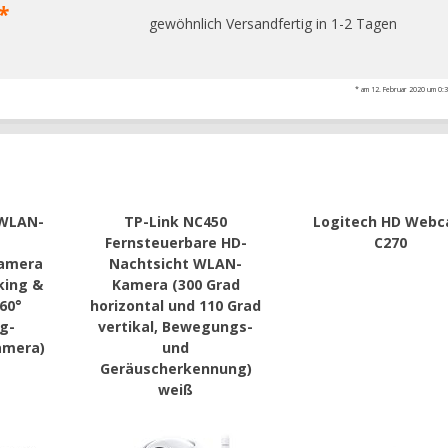
*
gewöhnlich Versandfertig in 1-2 Tagen
* am 12. Februar 2020 um 0:35
 WLAN-
TP-Link NC450
Logitech HD Web
Fernsteuerbare HD-
C270
amera
Nachtsicht WLAN-
king &
Kamera (300 Grad
360°
horizontal und 110 Grad
g-
vertikal, Bewegungs-
amera)
und
Geräuscherkennung)
weiß