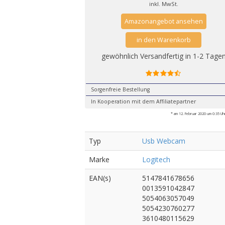
inkl. MwSt.
Amazonangebot ansehen
in den Warenkorb
gewöhnlich Versandfertig in 1-2 Tage
Sorgenfreie Bestellung
In Kooperation mit dem Affiliatepartner
* am 12. Februar 2020 um 0:35 Uhr 
Typ
Usb Webcam
Marke
Logitech
EAN(s)
5147841678656
0013591042847
5054063057049
5054230760277
3610480115629