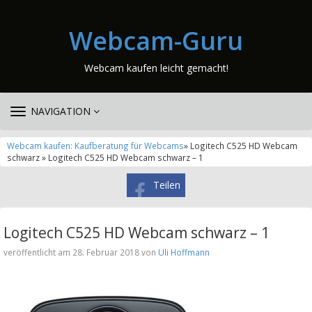
Webcam-Guru
Webcam kaufen leicht gemacht!
TOGGLE
NAVIGATION
NAVIGATION
Webcam kaufen: Kaufberatung für Webcams
» Logitech C525 HD Webcam
schwarz » Logitech C525 HD Webcam schwarz – 1
Teilen
Logitech C525 HD Webcam schwarz – 1
veröffentlicht am 28. Februar 2018 von
Uli Hoffmann